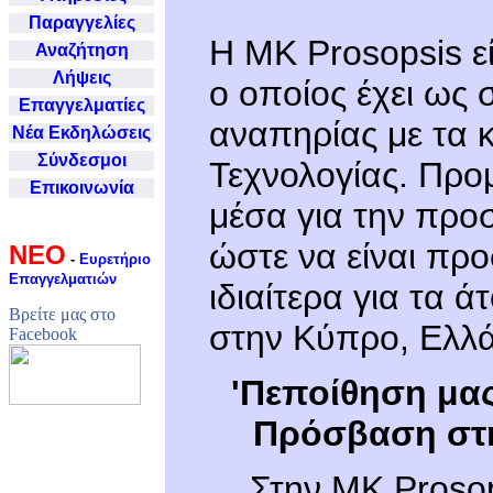
Παραγγελίες
H MK Prosopsis ε
Αναζήτηση
Λήψεις
ο οποίος έχει ως 
Επαγγελματίες
αναπηρίας με τα 
Νέα Εκδηλώσεις
Σύνδεσμοι
Τεχνολογίας. Προ
Επικοινωνία
μέσα για την προ
ώστε να είναι προ
NΕΟ
-
Ευρετήριο
Επαγγελματιών
ιδιαίτερα για τα 
Βρείτε μας στο
στην Κύπρο, Ελλά
Facebook
'Πεποίθηση μας 
Πρόσβαση στη
ειδικά ποντίκια κύπρος
ειδικά πληκτρολόγια
Στην MK Prosop
ειδική εκπαίδευση